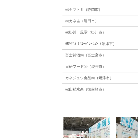
㈱ヤマトミ（静岡市）
㈲カネ吉（磐田市）
㈱掛川一風堂（掛川市）
㈱ﾔﾏﾍｲ-ﾐｶｺｰﾎﾟﾚｰｼｮﾝ（沼津市）
富士錦酒㈱（富士宮市）
日研フード㈱（袋井市）
カネジュウ食品㈱（焼津市）
㈲山精水産（御前崎市）