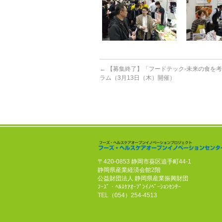
←
【募集終了】「フードテック-未来の食を
ラム（3月13日（木）開催）
〒420-0853 静岡市葵区追手町44-1
静岡県産業経済会館2階
公益財団法人 静岡県産業振興財団
ﾌｰｽﾞ・ﾍﾙｽｹｱｵｰﾌﾟﾝｲﾉﾍﾞｰｼｮﾝｾﾝﾀｰ
TEL（054）254-4513